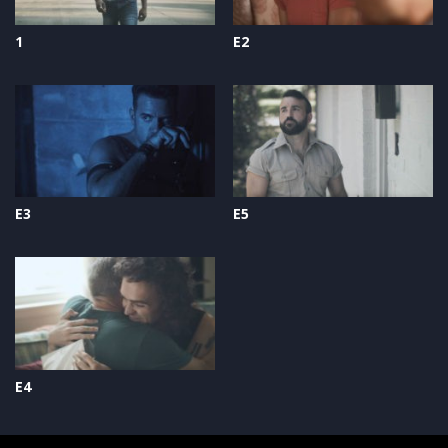
1
E2
E3
E5
E4