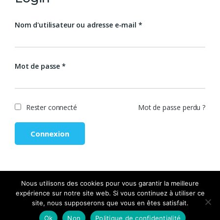
Nom d'utilisateur ou adresse e-mail
*
Mot de passe
*
Rester connecté
Mot de passe perdu ?
Connexion
Nous utilisons des cookies pour vous garantir la meilleure
expérience sur notre site web. Si vous continuez à utiliser ce
site, nous supposerons que vous en êtes satisfait.
Ok
Non
Politique de confidentialité
Copyright © 2021-2026, Optimale SARL. Tous droits réservés.