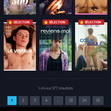
SÉLECTION
SÉLECTION
SÉLECTION
1–24 sur 577 résultats
1
2
3
4
…
23
24
25