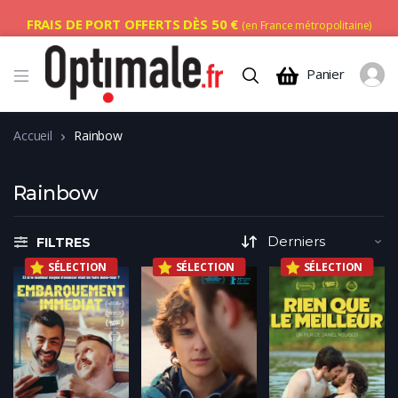
FRAIS DE PORT OFFERTS DÈS 50 €
(en France métropolitaine)
Panier
Accueil
Rainbow
Rainbow
FILTRES
SÉLECTION
SÉLECTION
SÉLECTION