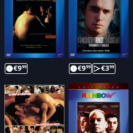
€
9
€
9
€
3
99
99
99