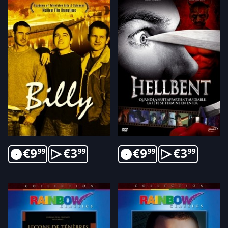
€
9
€
3
€
9
€
3
99
99
99
99