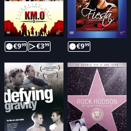
€
9
€
3
€
9
99
99
99