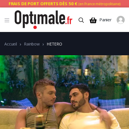
FRAIS DE PORT OFFERTS DÈS 50 €
(en France métropolitaine)
Panier
Accueil
Rainbow
HETERO