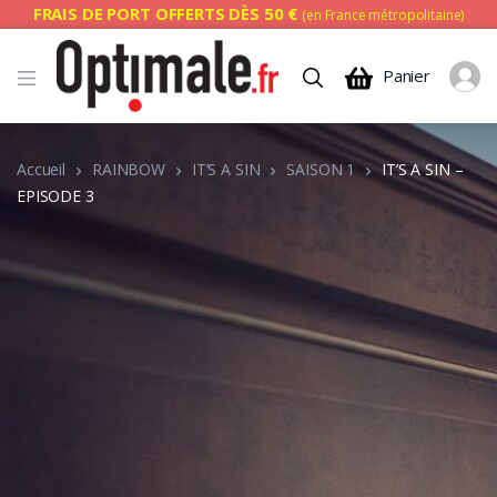
FRAIS DE PORT OFFERTS DÈS 50 €
(en France métropolitaine)
Panier
Accueil
RAINBOW
IT’S A SIN
SAISON 1
IT’S A SIN –
EPISODE 3