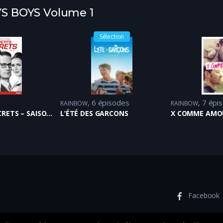
YS BOYS Volume 1
Sélection
6 épisodes
7 épi
RAINBOW
RAINBOW
LES PETITS SECRETS – SAISON 2
L’ÉTÉ DES GARCONS
X COMME AMO
Facebook