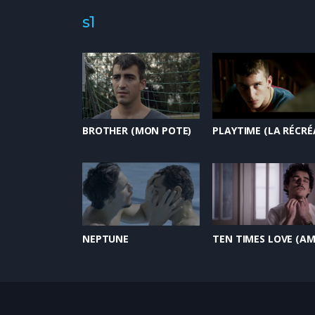
s1
BROTHER (MON POTE)
NEPTUNE