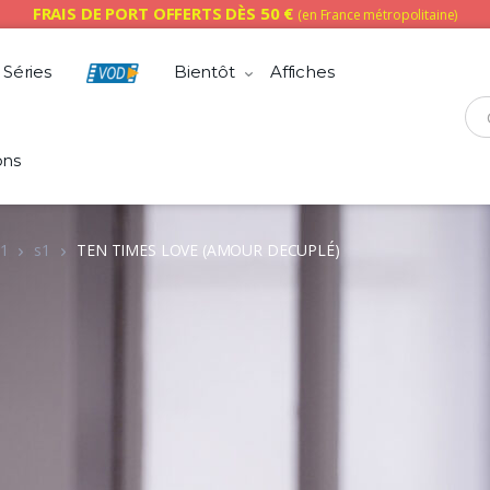
FRAIS DE PORT OFFERTS DÈS 50 €
(en France métropolitaine)
Séries
Bientôt
Affiches
Che
ons
1
s1
TEN TIMES LOVE (AMOUR DECUPLÉ)