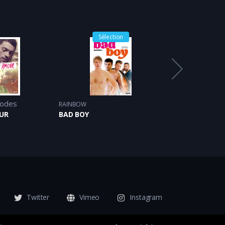
Sélection
Sélec
sodes
RAINBOW
RAINBOW
UR
BAD BOY
Twitter
Vimeo
Instagram