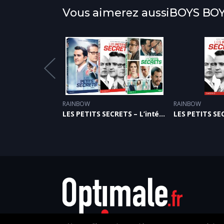
Vous aimerez aussiBOYS BO
ection
RAINBOW
RAINBOW
TU FINIRAS SEUL DANNY – SAISON 2
LES PETITS SECRETS – L’intégrale des 3 SAISONS