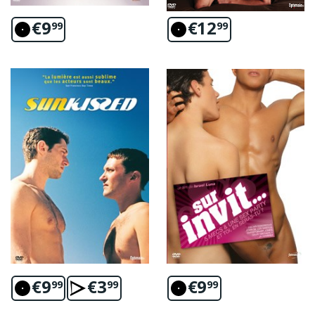
€
9
€
12
99
99
€
9
€
3
€
9
99
99
99