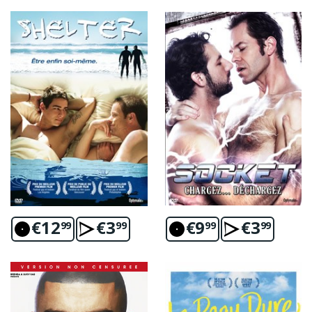
€
12
€
3
€
9
€
3
99
99
99
99