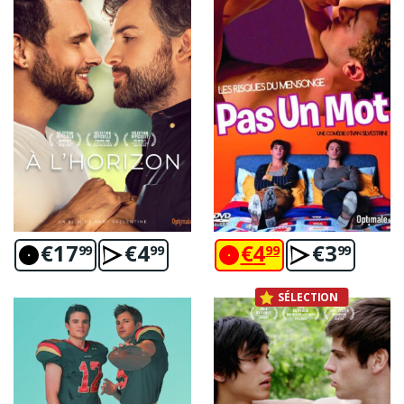
€
17
€
4
€
4
€
3
99
99
99
99
SÉLECTION