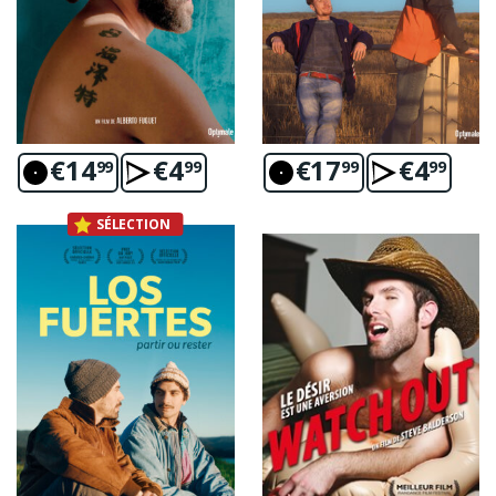
€
14
€
4
€
17
€
4
99
99
99
99
SÉLECTION