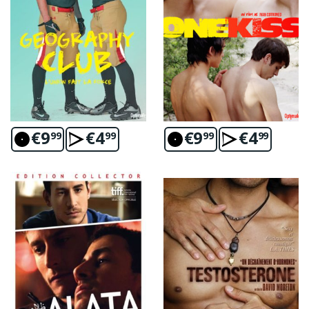
€
9
€
4
€
9
€
4
99
99
99
99