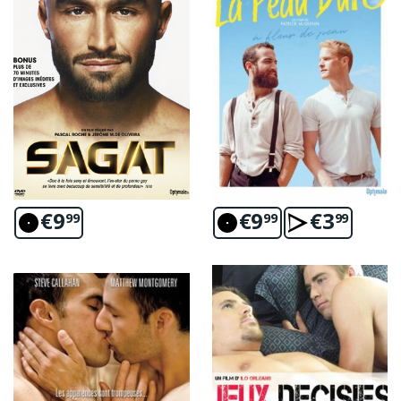
€
9
€
9
€
3
99
99
99