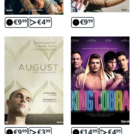
€
9
€
4
€
9
99
99
99
€
9
€
3
€
14
€
4
99
99
99
99