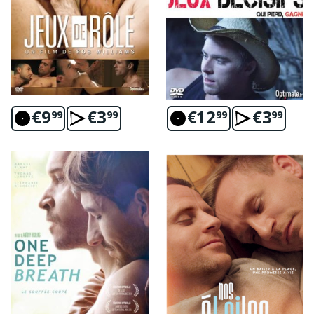
€
9
€
3
€
12
€
3
99
99
99
99