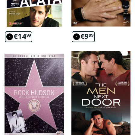
€
14
€
9
99
99