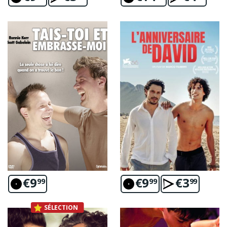
€
9
€
9
€
3
99
99
99
SÉLECTION