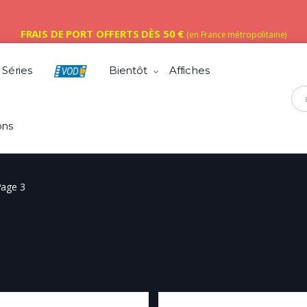
FRAIS DE PORT OFFERTS DÈS 50 €
(en France métropolitaine)
Séries
Bientôt
Affiches
Che
ons
age 3