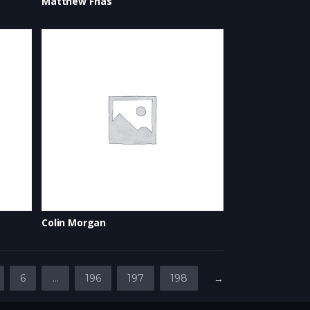
Matthew Frias
Colin Morgan
6
…
196
197
198
→