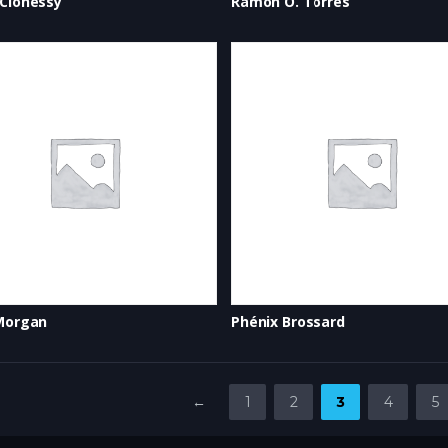
 Clohessy
Ramon O. Torres
 Morgan
Phénix Brossard
←
1
2
3
4
5