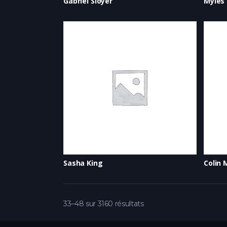
Gabriel Sloyer
Myles
Sasha King
Colin
33–48 sur 3160 résultats