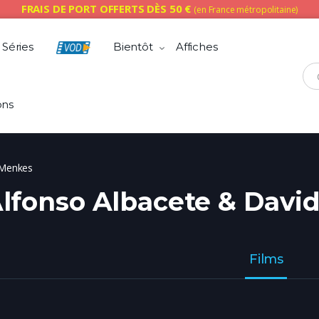
FRAIS DE PORT OFFERTS DÈS 50 €
(en France métropolitaine)
Séries
Bientôt
Affiches
Che
ons
 Menkes
lfonso Albacete & Davi
Films