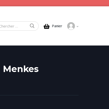
CHERCHER
Panier
rcher :
d Menkes