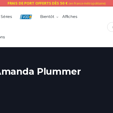
FRAIS DE PORT OFFERTS DÈS 50 €
(en France métropolitaine)
Séries
Bientôt
Affiches
Che
ons
Amanda Plummer