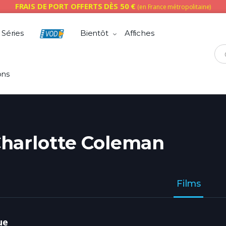
FRAIS DE PORT OFFERTS DÈS 50 €
(en France métropolitaine)
Séries
Bientôt
Affiches
Che
ons
harlotte Coleman
Films
ue