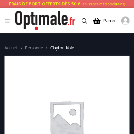
FRAIS DE PORT OFFERTS DÈS 50 €
(en France métropolitaine)
Panier
Accueil
Personne
Clayton Kole