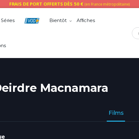
FRAIS DE PORT OFFERTS DÈS 50 €
(en France métropolitaine)
Séries
Bientôt
Affiches
Che
ons
eirdre Macnamara
Films
ue