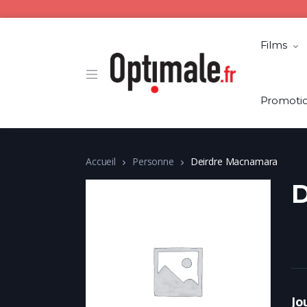
Films
Promoti
Accueil
Personne
Deirdre Macnamara
D
Jo