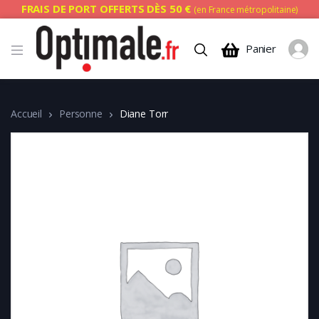
FRAIS DE PORT OFFERTS DÈS 50 €
(en France métropolitaine)
Panier
Accueil
Personne
Diane Torr