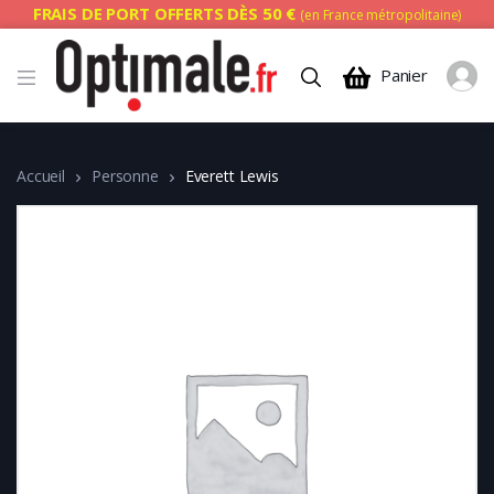
FRAIS DE PORT OFFERTS DÈS 50 €
(en France métropolitaine)
Panier
Accueil
Personne
Everett Lewis