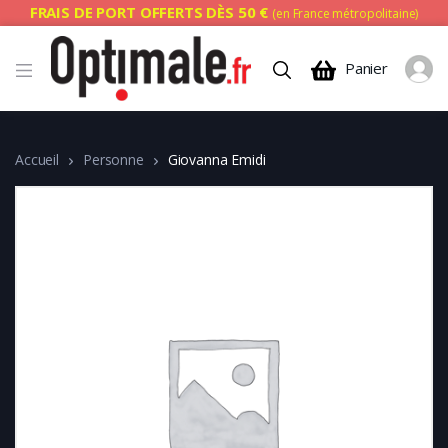
FRAIS DE PORT OFFERTS DÈS 50 €
(en France métropolitaine)
Panier
Accueil
Personne
Giovanna Emidi