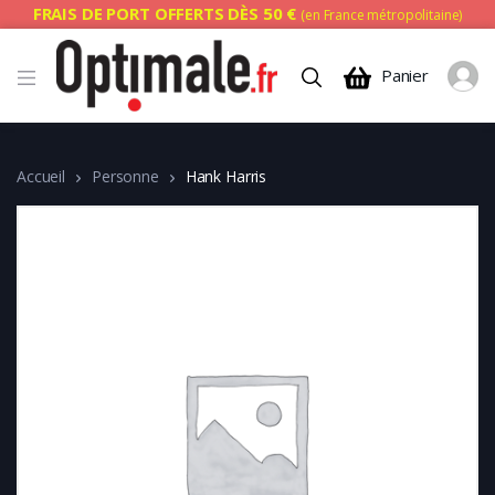
FRAIS DE PORT OFFERTS DÈS 50 €
(en France métropolitaine)
Panier
Accueil
Personne
Hank Harris