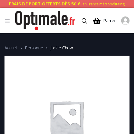
FRAIS DE PORT OFFERTS DÈS 50 €
(en France métropolitaine)
Panier
Accueil
Personne
Jackie Chow