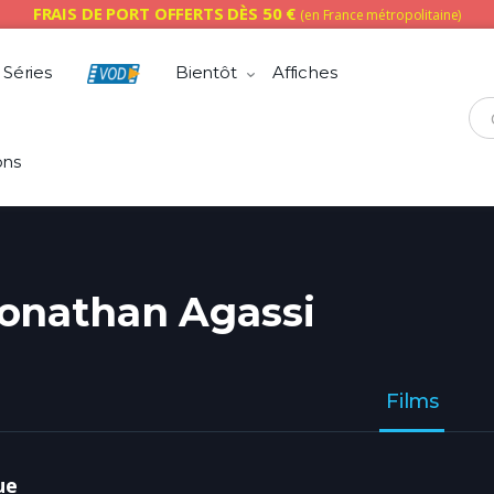
FRAIS DE PORT OFFERTS DÈS 50 €
(en France métropolitaine)
Séries
Bientôt
Affiches
Che
ons
onathan Agassi
Films
ue