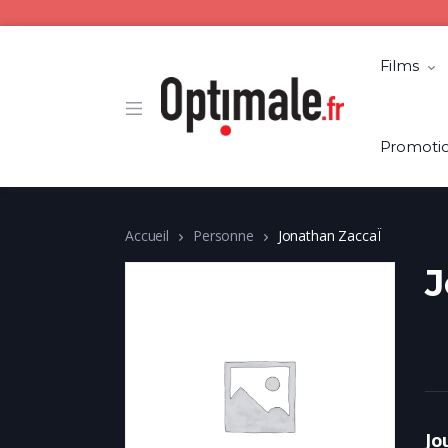
Films
Promoti
Accueil
Personne
Jonathan ZaccaÏ
J
Jo