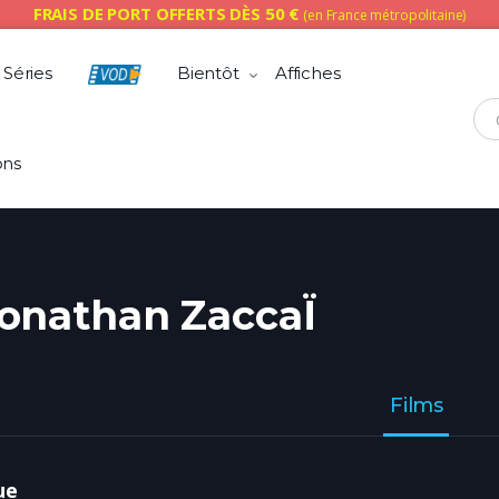
FRAIS DE PORT OFFERTS DÈS 50 €
(en France métropolitaine)
Séries
Bientôt
Affiches
Che
ons
onathan ZaccaÏ
Films
ue