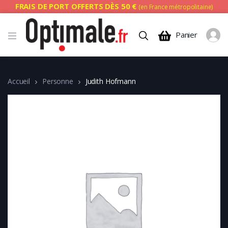
FRAIS DE PORT OFFERTS DÈS 50 €
(en France métropolitaine)
Panier
Accueil
Personne
Judith Hofmann