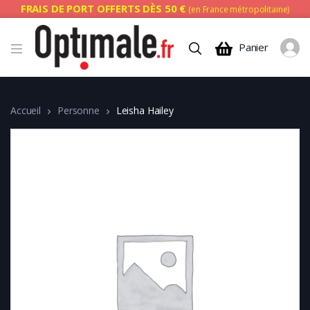
FRAIS DE PORT OFFERTS DÈS 50 €
(en France métropolitaine)
Panier
Accueil
Personne
Leisha Hailey