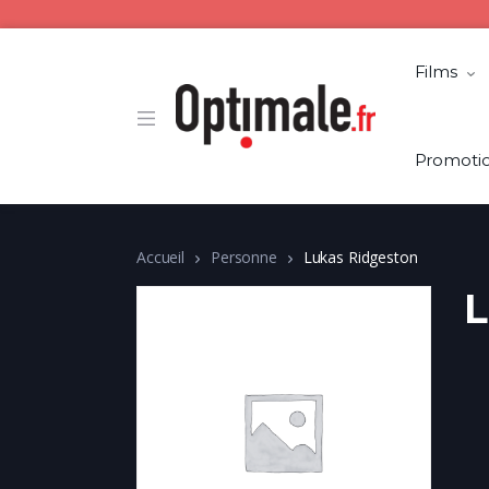
Films
Promoti
Accueil
Personne
Lukas Ridgeston
L