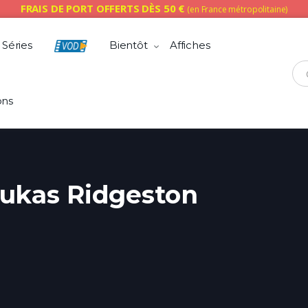
FRAIS DE PORT OFFERTS DÈS 50 €
(en France métropolitaine)
Séries
Bientôt
Affiches
Che
ons
ukas Ridgeston