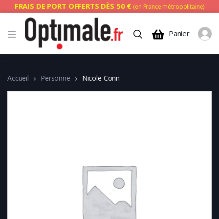
FRAIS DE PORT OFFERTS DÈS 50 €
(en France métropolitaine)
Panier
Accueil
Personne
Nicole Conn