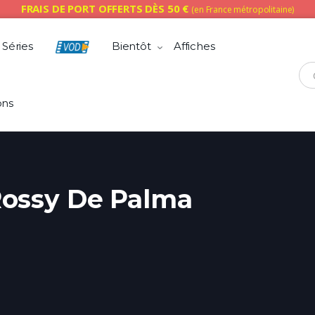
FRAIS DE PORT OFFERTS DÈS 50 €
(en France métropolitaine)
Séries
Bientôt
Affiches
Che
ons
ossy De Palma