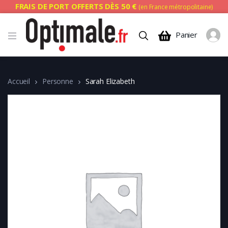
FRAIS DE PORT OFFERTS DÈS 50 €
(en France métropolitaine)
Panier
Accueil
Personne
Sarah Elizabeth