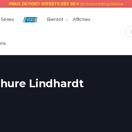
FRAIS DE PORT OFFERTS DÈS 50 €
(en France métropolitaine)
Séries
Bientôt
Affiches
Che
ons
hure Lindhardt