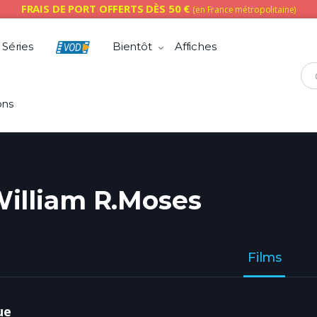
FRAIS DE PORT OFFERTS DÈS 50 €
(en France métropolitaine)
Séries
Bientôt
Affiches
Che
ons
illiam R.Moses
Films
ue