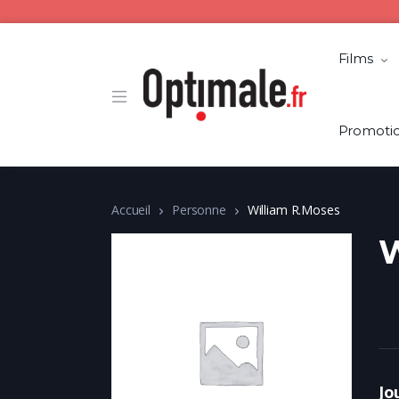
Films
Promoti
Accueil
Personne
William R.Moses
W
Jo