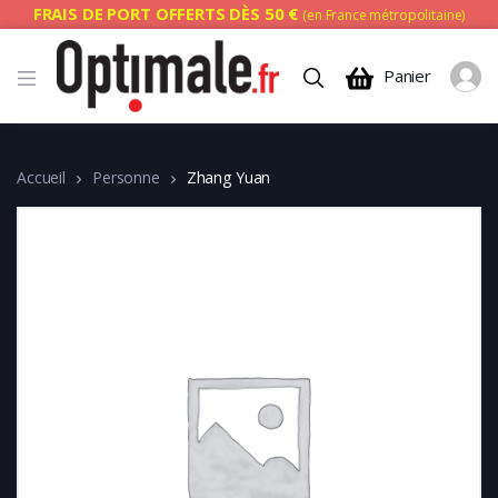
FRAIS DE PORT OFFERTS DÈS 50 €
(en France métropolitaine)
Panier
Accueil
Personne
Zhang Yuan