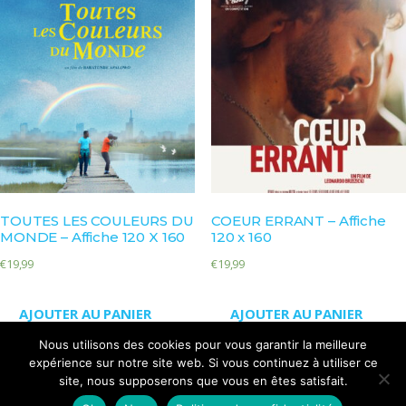
TOUTES LES COULEURS DU
COEUR ERRANT – Affiche
MONDE – Affiche 120 X 160
120 x 160
€
19,99
€
19,99
AJOUTER AU PANIER
AJOUTER AU PANIER
Nous utilisons des cookies pour vous garantir la meilleure
expérience sur notre site web. Si vous continuez à utiliser ce
site, nous supposerons que vous en êtes satisfait.