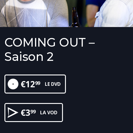
COMING OUT –
Saison 2
€
12
99
LE DVD
€
3
99
LA VOD