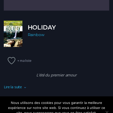
HOLIDAY
Rainbow
+ ma liste
L’été du premier amour
Lire la suite
Juan Pablo, 16 ans, passe ses vacances dans la maison de
campagne familiale en plein cœur des Andes.
Nous utilisons des cookies pour vous garantir la meilleure
expérience sur notre site web. Si vous continuez à utiliser ce
Quand il rencontre Juano, un voisin, motard et fan de Black
site, nous supposerons que vous en êtes satisfait.