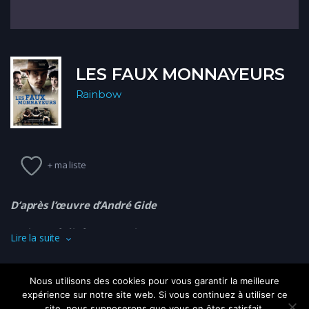
LES FAUX MONNAYEURS
Rainbow
+ ma liste
D’après l’œuvre d’André Gide
Ecrit et réalisé par Benoit Jacquot.
Lire la suite
Avec Melvil Poupaud, Thomas Momplot, Sandrine Dumas,
Patrick Mille…
Nous utilisons des cookies pour vous garantir la meilleure
expérience sur notre site web. Si vous continuez à utiliser ce
« Une vraie réussite » Télérama
site, nous supposerons que vous en êtes satisfait.