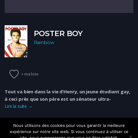
POSTER BOY
Rainbow
+ ma liste
Tout va bien dans la vie d’Henry, un jeune étudiant gay,
à ceci près que son père est un sénateur ultra-
conservateur très médiatique.
Lire la suite
Lors d’une soirée, Henry rencontre Anthony, un militant gay
activiste. Quand Anthony apprend qui est le père d’Henry, il
Nous utilisons des cookies pour vous garantir la meilleure
décide de se servir de l’homosexualité du jeune homme pour
expérience sur notre site web. Si vous continuez à utiliser ce
porter un coup fatal à la réélection du sénateur. Mais, à sa
site, nous supposerons que vous en êtes satisfait.