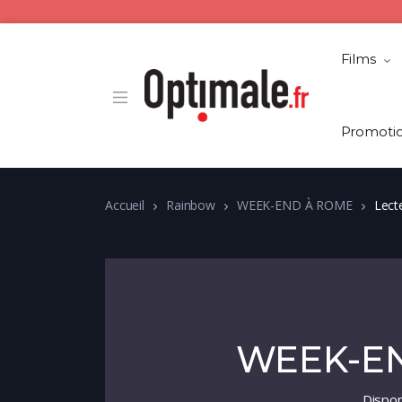
Films
Promoti
Accueil
Rainbow
WEEK-END À ROME
Lect
WEEK-E
Dispo