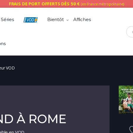
FRAIS DE PORT OFFERTS DÈS 50 €
(en France métropolitaine)
Séries
Bientôt
Affiches
Che
ons
eur VOD
ND À ROME
nible en VOD