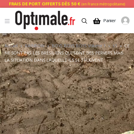
FRAIS DE PORT OFFERTS DÈS 50 €
(en France métropolitaine)
Panier
Accueil
RAINBOW
BOYS BOYS BOYS Volume 1
s1
CE
NE SONT PAS LES BRÉSILIENS QUI SONT DES PERVERS MAIS
LA SITUATION DANS LAQUELLE ILS SE TROUVENT