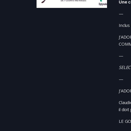
Une c
—
Inclu
J’ADO
COMM
—
SELEC
—
J’ADO
Claudi
il doi
LE GO