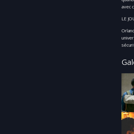
avec 
LE J
Orland
univer
sécuri
Gal