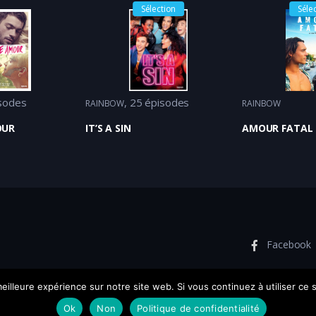
Sélection
Séle
sodes
25 épisodes
RAINBOW
RAINBOW
OUR
IT’S A SIN
AMOUR FATAL
Facebook
eilleure expérience sur notre site web. Si vous continuez à utiliser ce
Ok
Non
Politique de confidentialité
rvés.
Conditions géné