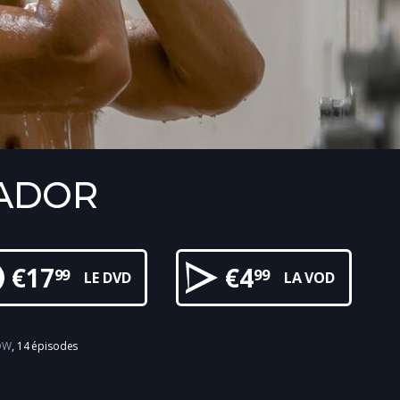
’ADOR
€
17
€
4
99
99
LE DVD
LA VOD
OW
14 épisodes