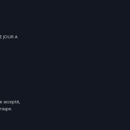
E JOUR A
re accepté,
groupe.