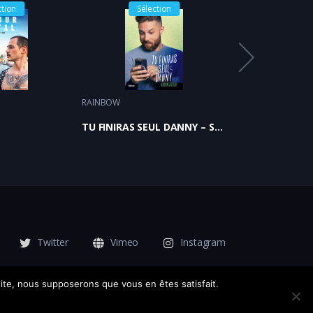
ction
Sélection
Sélec
RAINBOW
RAINBOW
TU FINIRAS SEUL DANNY – Saison 1
ET PLUS SI AFFI
Twitter
Vimeo
Instagram
 site, nous supposerons que vous en êtes satisfait.
rales de vente
Politique de confidentialité
Contact