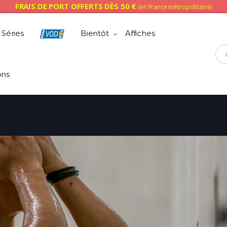
FRAIS DE PORT OFFERTS DÈS 50 €
(en France métropolitaine)
Séries
Bientôt
Affiches
Che
ons