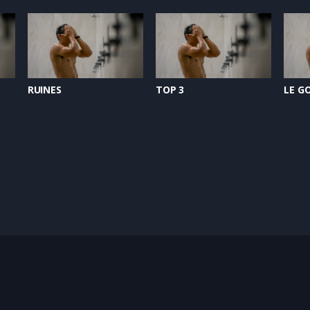
RUINES
TOP 3
LE G