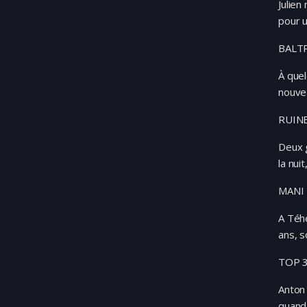
Julien
pour u
BALT
À quel
nouve
RUIN
Deux g
la nui
MANI
A Téhé
ans, s
TOP 
Anton
quand