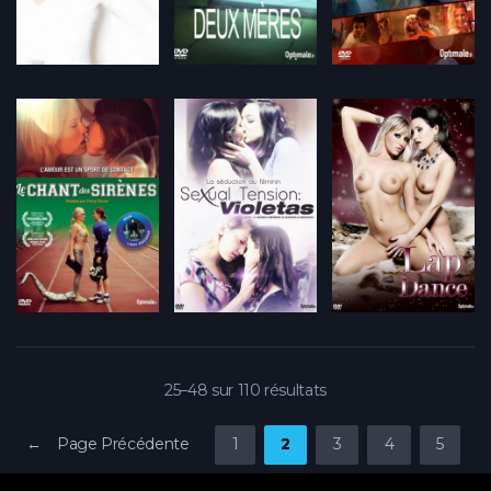
25–48 sur 110 résultats
← Page Précédente
1
2
3
4
5