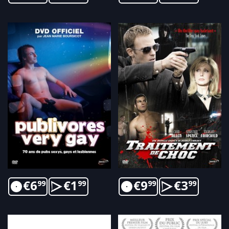
€
6
€
1
€
9
€
3
99
99
99
99