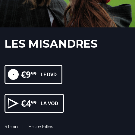
LES MISANDRES
€
9
99
LE DVD
€
4
99
LA VOD
91min
Entre Filles