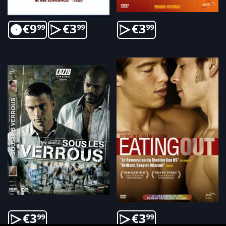
€
9
€
3
€
3
99
99
99
€
3
€
3
99
99