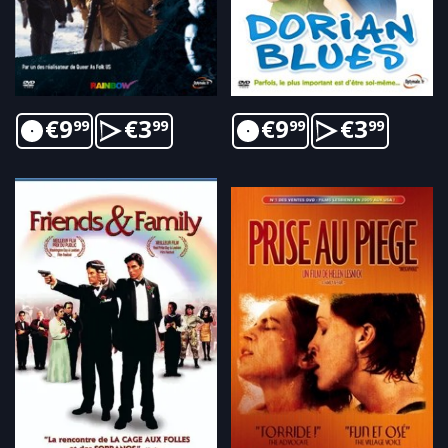
€
9
€
3
€
9
€
3
99
99
99
99