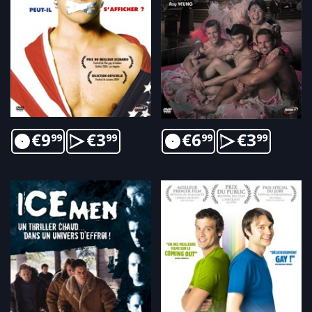
€
9
€
3
€
6
€
3
99
99
99
99