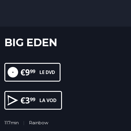
BIG EDEN
€
9
99
LE DVD
€
3
99
LA VOD
117min
Rainbow