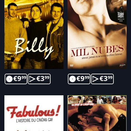
€
9
€
3
€
9
€
3
99
99
99
99