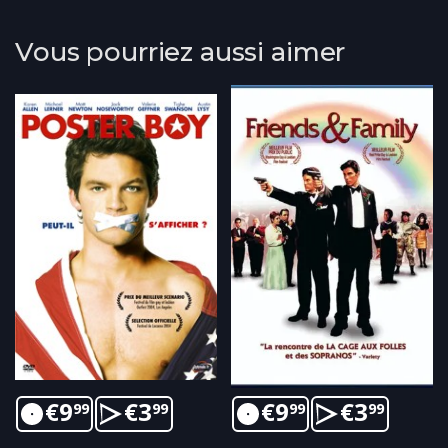
Vous pourriez aussi aimer
€
9
€
3
€
9
€
3
99
99
99
99