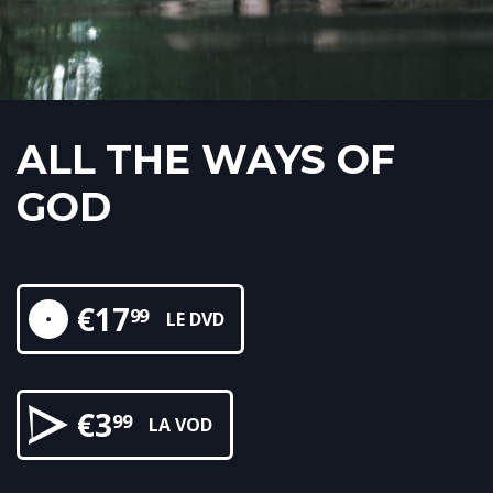
ALL THE WAYS OF
GOD
€
17
99
LE DVD
€
3
99
LA VOD