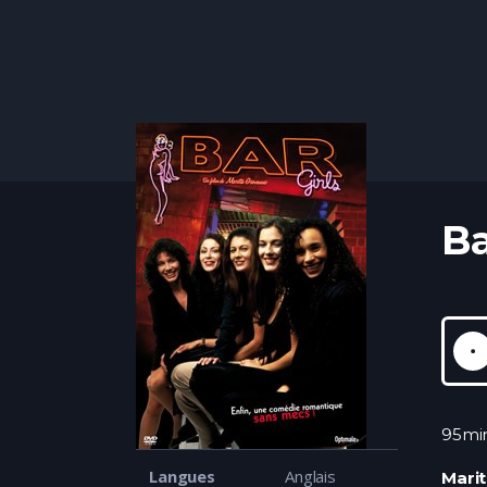
Ba
95mi
Langues
Anglais
Marit