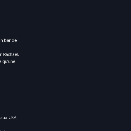
on bar de
r Rachael.
ce qu’une
e aux USA