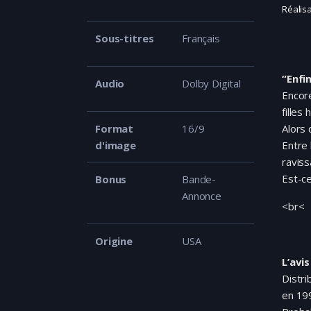
Réalis
Sous-titres
Français
“Enfi
Audio
Dolby Digital
Encore
filles 
Format
16/9
Alors 
d'image
Entre 
raviss
Est-c
Bonus
Bande-
Annonce
<br<
Origine
USA
L’avis
Distri
en 199