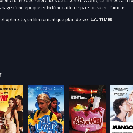
lement une des références de la série L WORD, ce film est à la foi
gnage d’une époque et indémodable de par son sujet : l’amour…
l et optimiste, un film romantique plein de vie”
L.A. TIMES
r