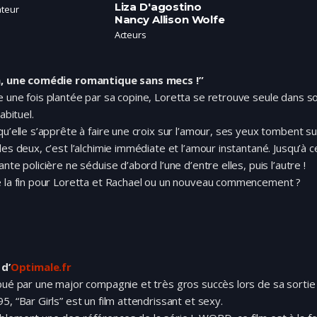
Liza D'agostino
ateur
Nancy Allison Wolfe
Acteurs
n, une comédie romantique sans mecs !”
 une fois plantée par sa copine, Loretta se retrouve seule dans s
habituel.
qu’elle s’apprête à faire une croix sur l’amour, ses yeux tombent su
les deux, c’est l’alchimie immédiate et l’amour instantané. Jusqu’à 
ante policière ne séduise d’abord l’une d’entre elles, puis l’autre !
e la fin pour Loretta et Rachael ou un nouveau commencement ?
 d’
Optimale.fr
bué par une major compagnie et très gros succès lors de sa sorti
5, “Bar Girls” est un film attendrissant et sexy.