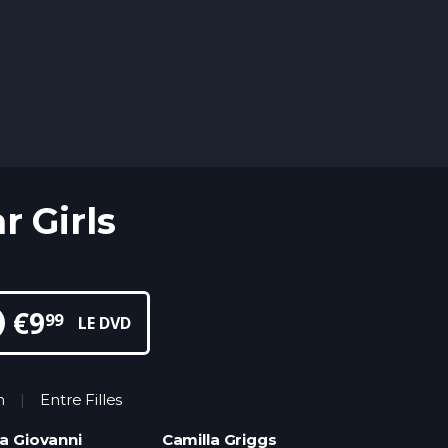
r Girls
€
9
99
LE DVD
n
Entre Filles
a Giovanni
Camilla Griggs