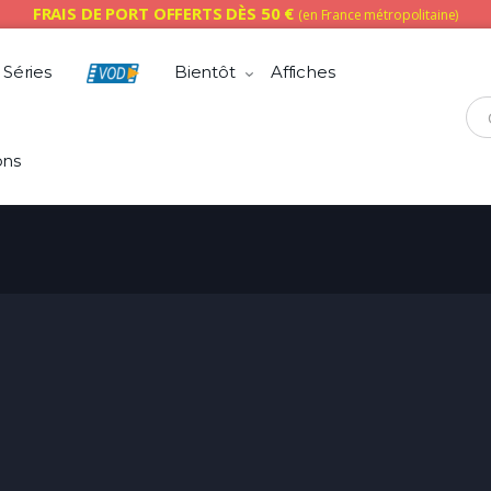
FRAIS DE PORT OFFERTS DÈS 50 €
(en France métropolitaine)
Séries
Bientôt
Affiches
Che
ons