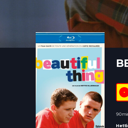
B
90mi
Hett