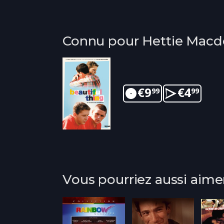
Connu pour Hettie Macd
€
9
€
4
99
99
Vous pourriez aussi aime