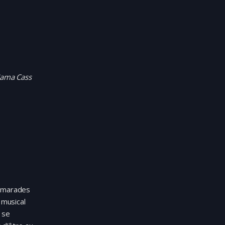
Mama Cass
camarades
 musical
 se