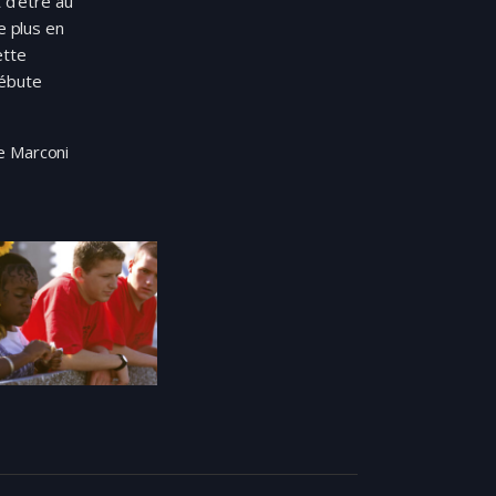
 d’être au
e plus en
ette
débute
e Marconi