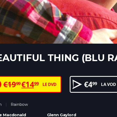
EAUTIFUL THING (BLU R
€
19
€
14
€
4
99
99
99
LE DVD
LA VOD
n
Rainbow
ie Macdonald
Glenn Gaylord