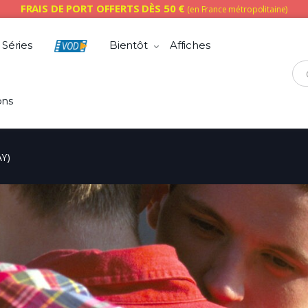
FRAIS DE PORT OFFERTS DÈS 50 €
(en France métropolitaine)
Séries
Bientôt
Affiches
Che
ons
Y)