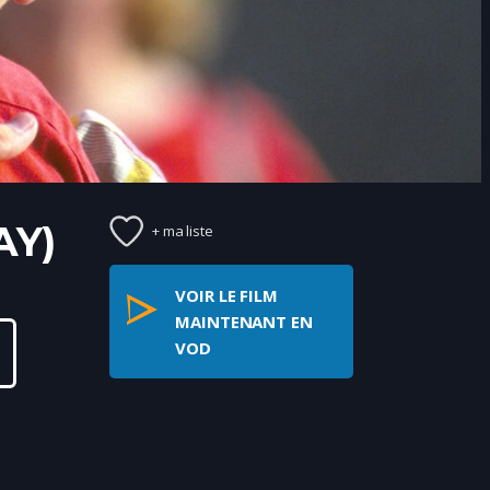
AY)
+ ma liste
VOIR LE FILM
MAINTENANT EN
VOD