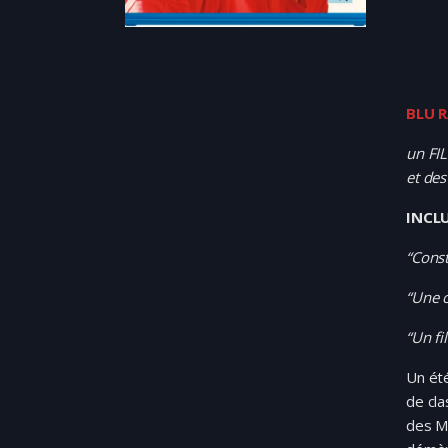
BLU 
un FI
et de
INCL
“Cons
“Une 
“Un f
Un été
de cla
des M