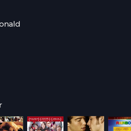
onald
r