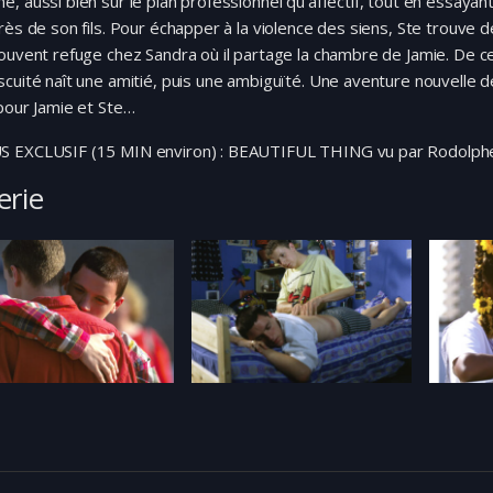
, aussi bien sur le plan professionnel qu’affectif, tout en essayant
rès de son fils. Pour échapper à la violence des siens, Ste trouve d
ouvent refuge chez Sandra où il partage la chambre de Jamie. De c
cuité naît une amitié, puis une ambiguïté. Une aventure nouvelle 
pour Jamie et Ste…
 EXCLUSIF (15 MIN environ) : BEAUTIFUL THING vu par Rodolph
erie