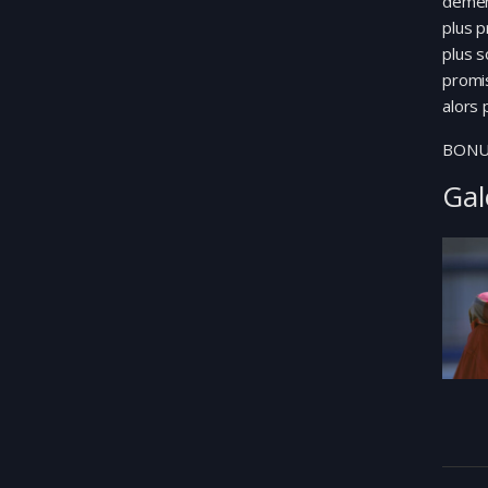
démène
plus p
plus s
promis
alors 
BONUS
Gal