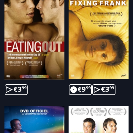
€
3
€
9
€
3
99
99
99