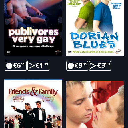
€
6
€
1
€
9
€
3
99
99
99
99