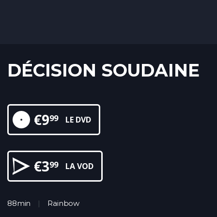
DÉCISION SOUDAINE
€
9
99
LE DVD
€
3
99
LA VOD
88min
Rainbow