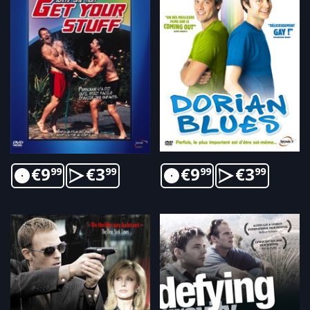
€
9
€
3
€
9
€
3
99
99
99
99