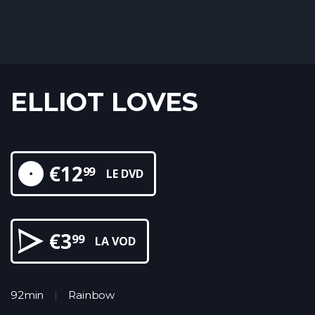
ELLIOT LOVES
€
12
99
LE DVD
€
3
99
LA VOD
92min
Rainbow