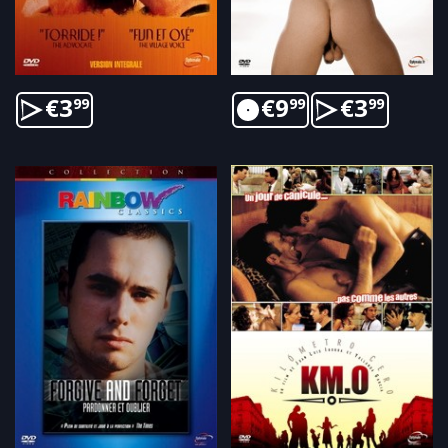
€
3
€
9
€
3
99
99
99