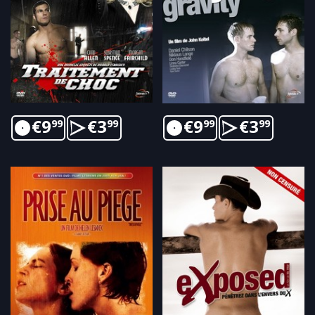
€
9
€
3
€
9
€
3
99
99
99
99