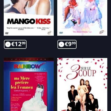
€
12
€
9
99
99