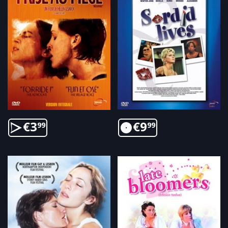
€
3
€
9
99
99