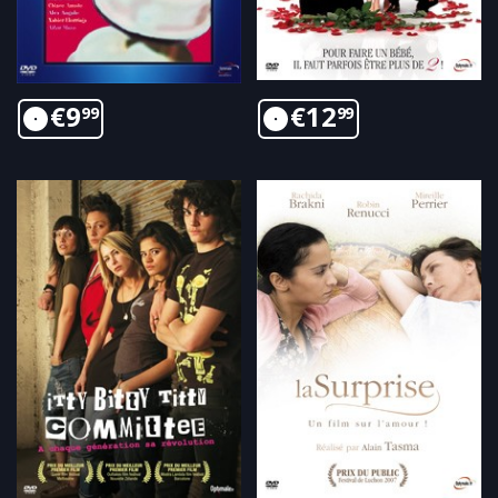
€
9
€
12
99
99