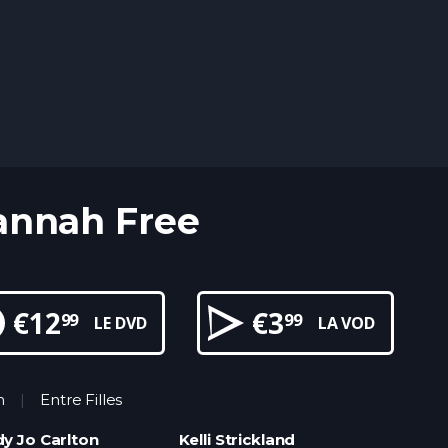
annah Free
€
12
€
3
99
99
LE DVD
LA VOD
n
Entre Filles
y Jo Carlton
Kelli Strickland