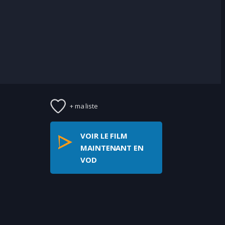
+ ma liste
VOIR LE FILM
MAINTENANT EN
VOD