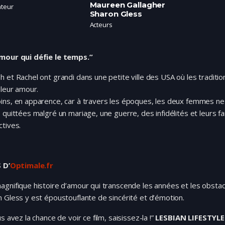
Maureen Gallagher
ateur
Sharon Gless
Acteurs
mour qui défie le temps.”
 et Rachel ont grandi dans une petite ville des USA où les traditio
 leur amour.
ins, en apparence, car à travers les époques, les deux femmes ne
 quittées malgré un mariage, une guerre, des infidélités et leurs fa
tives.
 D’
Optimale.fr
gnifique histoire d’amour qui transcende les années et les obstac
 Gless y est époustouflante de sincérité et d’émotion.
us avez la chance de voir ce film, saisissez-la !”
LESBIAN LIFESTYLE