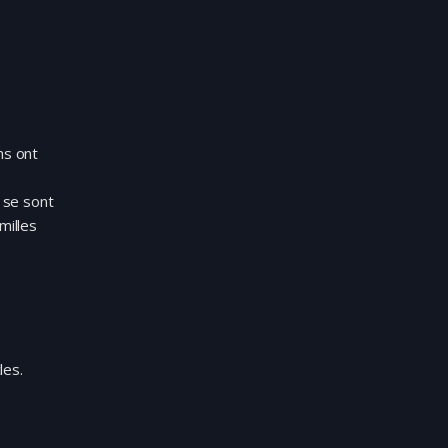
ns ont
 se sont
milles
les.