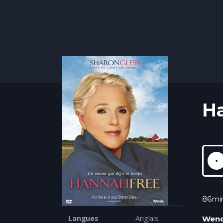
H
86mi
Langues
Anglais
Wend