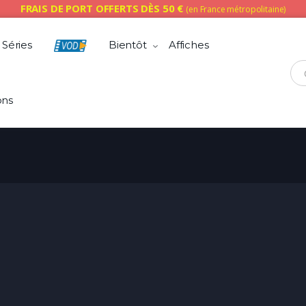
FRAIS DE PORT OFFERTS DÈS 50 €
(en France métropolitaine)
Séries
Bientôt
Affiches
Che
ons