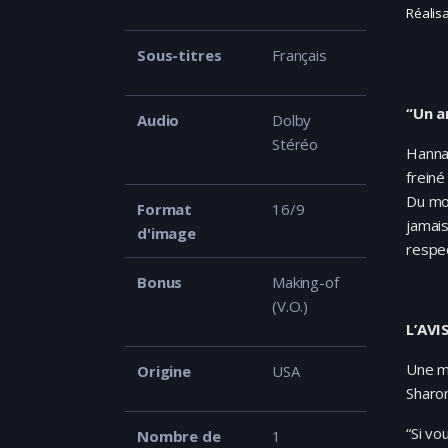
Réalis
Sous-titres
Français
“Un a
Audio
Dolby
Stéréo
Hannah
freiné
Du mo
Format
16/9
jamais
d'image
respec
Bonus
Making-of
(V.O.)
L’AVIS
Une ma
Origine
USA
Sharon
“Si vo
Nombre de
1