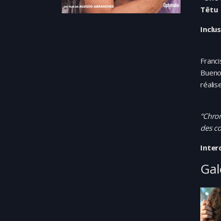
Têtu
Inclu
Franci
Buenos
réalis
“Chro
des co
Inter
Gal