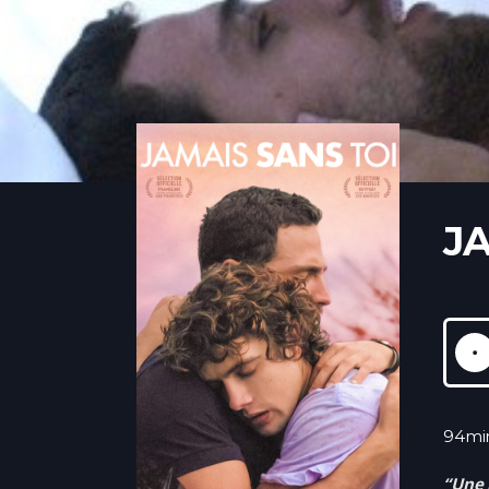
J
94mi
“Une 