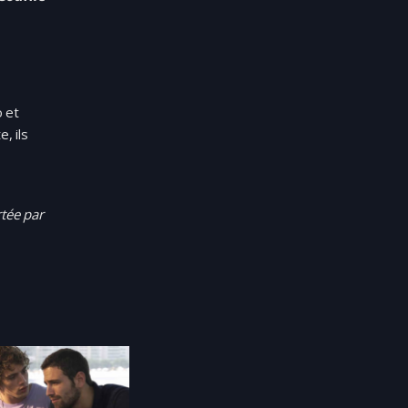
o et
, ils
tée par