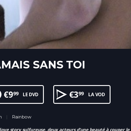
AMAIS SANS TOI
€
9
€
3
99
99
LE DVD
LA VOD
n
Rainbow
love story sulfureuse, deux acteurs d’une beauté à couper le 