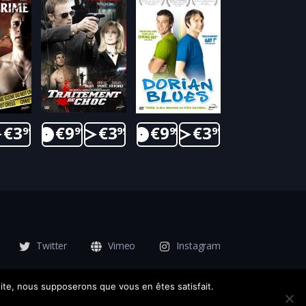
€
3
€
9
€
3
€
9
€
3
99
99
99
99
99
Twitter
Vimeo
Instagram
 site, nous supposerons que vous en êtes satisfait.