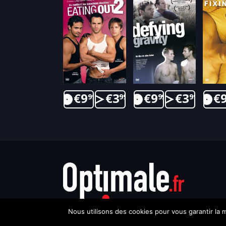
€
9
€
3
€
9
€
3
€
99
99
99
99
Nous utilisons des cookies pour vous garantir la m