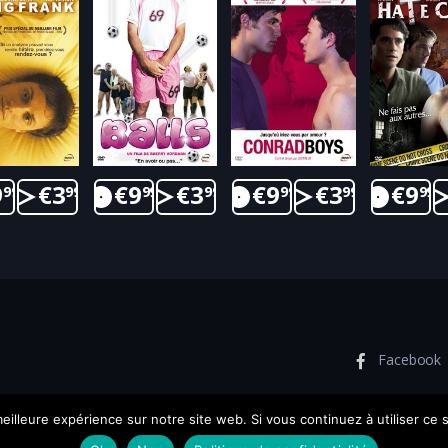
9
€
3
€
9
€
3
€
9
€
3
€
9
99
99
99
99
99
99
99
Facebook
eilleure expérience sur notre site web. Si vous continuez à utiliser ce