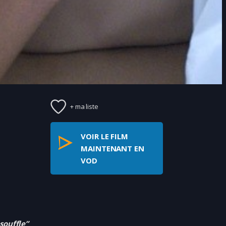
+ ma liste
VOIR LE FILM
MAINTENANT EN
VOD
souffle”