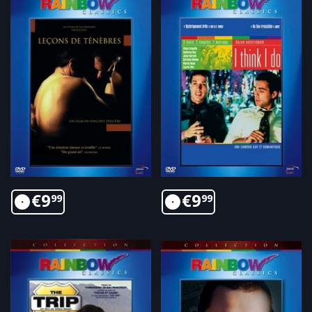
€
9
€
9
99
99