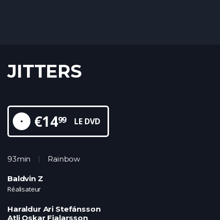
JITTERS
€
14
99
LE DVD
93min
Rainbow
Baldvin Z
Réalisateur
Haraldur Ari Stefánsson
Atli Oskar Fjalarsson