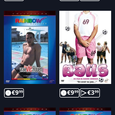
€
9
€
9
€
3
99
99
99