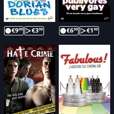
€
9
€
3
€
6
€
1
99
99
99
99