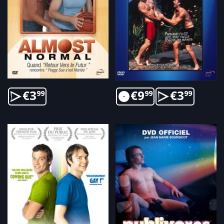
€
3
€
9
€
3
99
99
99