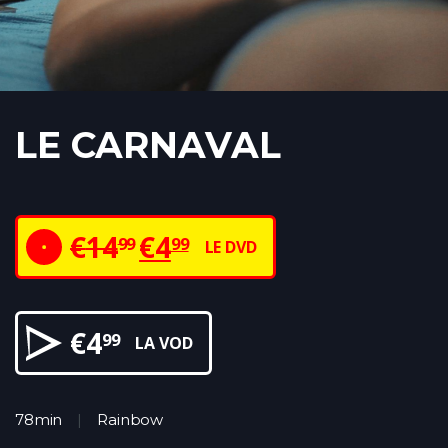
LE CARNAVAL
€
14
€
4
99
99
LE DVD
€
4
99
LA VOD
78min
Rainbow